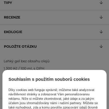
TIPY
RECENZE
EKOLOGIE
POLOŽTE OTÁZKU
Lehký gel bez obsahu olejů
1 300 Kč
/
100 ml
, s DPH
Kód produktu: 6172
Souhlasím s použitím souborů cookies
Díky cookies web funguje správně; můžeme také analyzovat
návštěvnost stránky a zobrazovat Vám personalizovanou
reklamu. Níže si můžete zkontrolovat, jaké údaje a za jakým
195 Kč
/
ks
účelem jsou shromažďovány námi i našimi partnery. Můžete se
také rozhodnout, zda a komu povolíte zpracování údajů (kromě