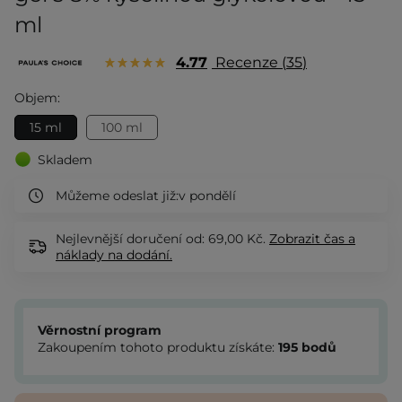
ml
4.77
Recenze
35
Objem:
15 ml
100 ml
Skladem
Můžeme odeslat již:
v pondělí
Nejlevnější doručení od: 69,00 Kč.
Zobrazit
čas a
náklady na dodání.
Věrnostní program
Zakoupením tohoto produktu získáte:
195
bodů