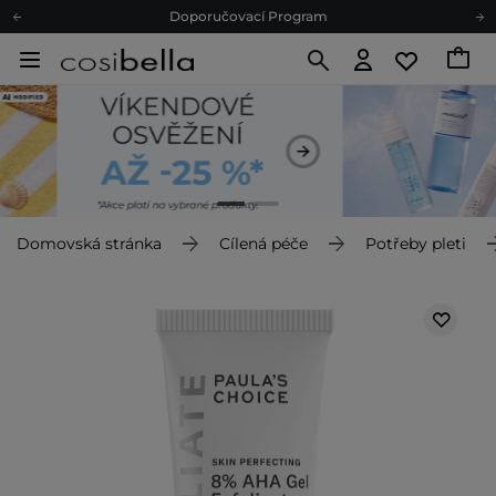
Doporučovací Program
Odeslání do 24 hod.
Darkové karty
Ekologické balení
Doporučovací Program
Odeslání do 24 hod.
Darkové karty
Ekologické balení
Domovská stránka
Cílená péče
Potřeby pleti