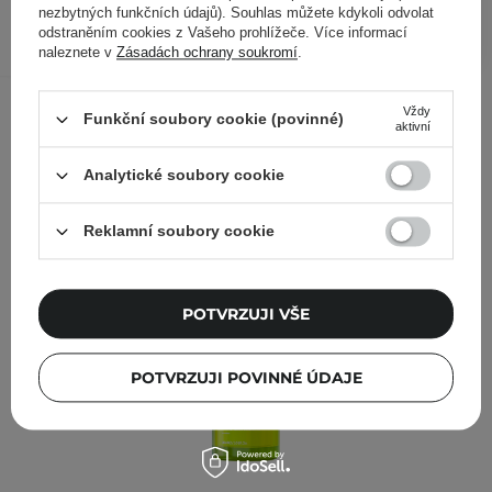
nezbytných funkčních údajů). Souhlas můžete kdykoli odvolat
PŘIDAT DO KOŠÍKU
odstraněním cookies z Vašeho prohlížeče. Více informací
naleznete v
Zásadách ochrany soukromí
.
Ostatní zákazníci si prohlédli
Vždy
Funkční soubory cookie (povinné)
aktivní
Analytické soubory cookie
Reklamní soubory cookie
POTVRZUJI VŠE
POTVRZUJI POVINNÉ ÚDAJE