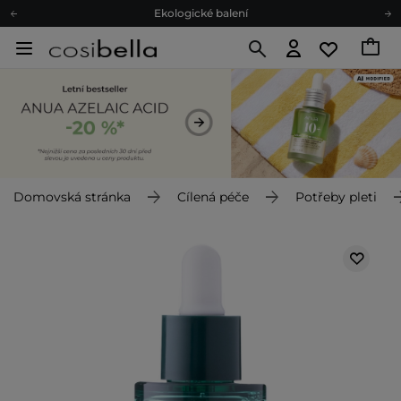
Ekologické balení
Doporučovací Program
Odeslání do 24 hod.
Darkové karty
Ekologické balení
Domovská stránka
Cílená péče
Potřeby pleti