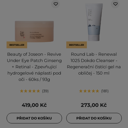
BESTSELLER
BESTSELLER
Beauty of Joseon - Revive
Round Lab - Renewal
Under Eye Patch Ginseng
1025 Dokdo Cleanser -
+ Retinal - Zpevňující
Regenerační čistící gel na
hydrogelové náplasti pod
obličej - 150 ml
oči - 60ks / 93g
39
181
419,00 Kč
273,00 Kč
PŘIDAT DO KOŠÍKU
PŘIDAT DO KOŠÍKU