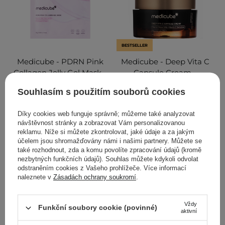
BESTSELLER
Medicube - PDRN Pink
Medicube - Deep Vita C
Collagen Jelly Gel Mask -
Capsule Cream -
Zpevňující hydrogelová
Rozjasňující a zpevňující
Souhlasím s použitím souborů cookies
maska na obličej - 1ks/28g
krém na obličej - 55 g
Díky cookies web funguje správně; můžeme také analyzovat
82
52
návštěvnost stránky a zobrazovat Vám personalizovanou
reklamu. Níže si můžete zkontrolovat, jaké údaje a za jakým
96,00 Kč
512,00 Kč
účelem jsou shromažďovány námi i našimi partnery. Můžete se
také rozhodnout, zda a komu povolíte zpracování údajů (kromě
nezbytných funkčních údajů). Souhlas můžete kdykoli odvolat
PŘIDAT DO KOŠÍKU
PŘIDAT DO KOŠÍKU
odstraněním cookies z Vašeho prohlížeče. Více informací
naleznete v
Zásadách ochrany soukromí
.
Vždy
Funkční soubory cookie (povinné)
aktivní