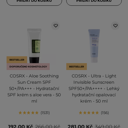
PŘIDAT DO KOŠÍKU
PŘIDAT DO KOŠÍKU
BESTSELLER
DOPORUČENO KOSMETOLOGY
BESTSELLER
COSRX - Aloe Soothing
COSRX - Ultra - Light
Sun Cream SPF
Invisible Sunscreen
50+/PA+++ - Hydratační
SPF50+/PA++++ - Lehký
SPF krém s aloe vera - 50
hydratační opalovací
ml
krém - 50 ml
1531
156
192,00 Kč
266,00 Kč
281,00 Kč
349,00 Kč