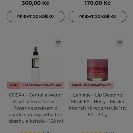
300,00 Kč
170,00 Kč
PŘIDAT DO KOŠÍKU
PŘIDAT DO KOŠÍKU
AKCE
DOPORUČENO KOSMETOLOGY
DOPORUČENO KOSMETOLOGY
COSRX - Centella Water
Laneige - Lip Sleeping
Alcohol-Free Toner -
Mask EX - Berry - Maska
Toner s extraktem z
intenzivně regenerující rty
pupečníku asijského bez
EX - 20 g
obsahu alkoholu - 150 ml