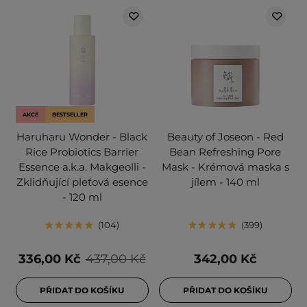
AKCE
BESTSELLER
Haruharu Wonder - Black
Beauty of Joseon - Red
Rice Probiotics Barrier
Bean Refreshing Pore
Essence a.k.a. Makgeolli -
Mask - Krémová maska s
Zklidňující pleťová esence
jílem - 140 ml
- 120 ml
104
399
336,00 Kč
437,00 Kč
342,00 Kč
PŘIDAT DO KOŠÍKU
PŘIDAT DO KOŠÍKU