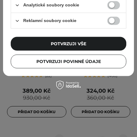
Analytické soubory cookie
Reklamní soubory cookie
BESTSELLER
AKCE
Anua - 3 Ceramide
Beauty of Joseon -
POTVRZUJI VŠE
Panthenol Moisture
Ginseng Essence Water -
Barrier Cream - Pleťový
Ženšenová esence - 150
POTVRZUJI POVINNÉ ÚDAJE
krém s ceramidy - 100 ml
ml
22
468
389,00 Kč
324,00 Kč
930,00 Kč
360,00 Kč
PŘIDAT DO KOŠÍKU
PŘIDAT DO KOŠÍKU