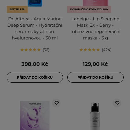
BESTSELLER
DOPORUČENO KOSMETOLOGY
Dr. Althea - Aqua Marine
Laneige - Lip Sleeping
Deep Serum - Hydratační
Mask EX - Berry -
sérum s kyselinou
Intenzivně regenerační
hyaluronovou - 30 ml
maska - 3 g
36
424
398,00 Kč
129,00 Kč
PŘIDAT DO KOŠÍKU
PŘIDAT DO KOŠÍKU