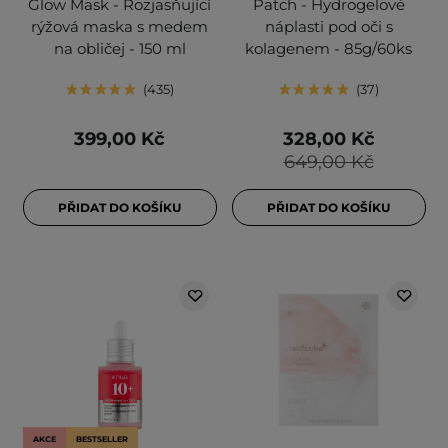
Glow Mask - Rozjasňující
Patch - Hydrogelové
rýžová maska s medem
náplasti pod oči s
na obličej - 150 ml
kolagenem - 85g/60ks
435
37
399,00 Kč
328,00 Kč
649,00 Kč
PŘIDAT DO KOŠÍKU
PŘIDAT DO KOŠÍKU
AKCE
BESTSELLER