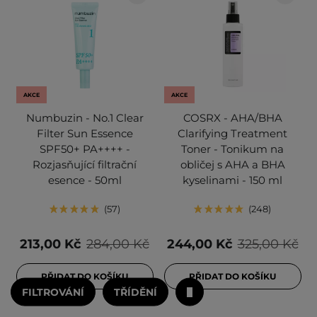
AKCE
AKCE
Numbuzin - No.1 Clear
COSRX - AHA/BHA
Filter Sun Essence
Clarifying Treatment
SPF50+ PA++++ -
Toner - Tonikum na
Rozjasňující filtrační
obličej s AHA a BHA
esence - 50ml
kyselinami - 150 ml
57
248
213,00 Kč
284,00 Kč
244,00 Kč
325,00 Kč
PŘIDAT DO KOŠÍKU
PŘIDAT DO KOŠÍKU
FILTROVÁNÍ
TŘÍDĚNÍ