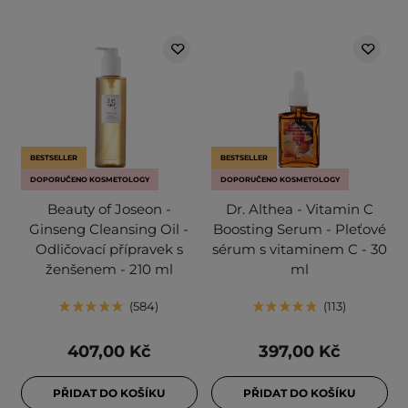
BESTSELLER
BESTSELLER
DOPORUČENO KOSMETOLOGY
DOPORUČENO KOSMETOLOGY
Beauty of Joseon -
Dr. Althea - Vitamin C
Ginseng Cleansing Oil -
Boosting Serum - Pleťové
Odličovací přípravek s
sérum s vitaminem C - 30
ženšenem - 210 ml
ml
584
113
407,00 Kč
397,00 Kč
PŘIDAT DO KOŠÍKU
PŘIDAT DO KOŠÍKU