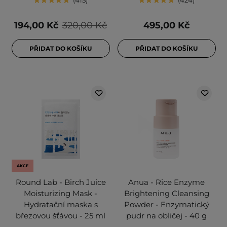
415
424
194,00 Kč
320,00 Kč
495,00 Kč
PŘIDAT DO KOŠÍKU
PŘIDAT DO KOŠÍKU
AKCE
Round Lab - Birch Juice
Anua - Rice Enzyme
Moisturizing Mask -
Brightening Cleansing
Hydratační maska s
Powder - Enzymatický
březovou šťávou - 25 ml
pudr na obličej - 40 g