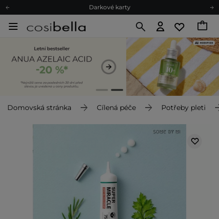
Ekologické balení
Doporučovací Program
Odeslání do 24 hod.
Darkové karty
Ekologické balení
Domovská stránka
Cílená péče
Potřeby pleti