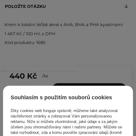
POLOŽTE OTÁZKU
Krém k lokální léčbě akné s AHA, BHA a PHA kyselinami
1 467 Kč
/
100 ml
, s DPH
Kód produktu: 1685
440 Kč
/
ks
PŘIDAT DO KOŠÍKU
Souhlasím s použitím souborů cookies
Ostatní zákazníci si prohlédli
Díky cookies web funguje správně; můžeme také analyzovat
návštěvnost stránky a zobrazovat Vám personalizovanou
reklamu. Níže si můžete zkontrolovat, jaké údaje a za jakým
účelem jsou shromažďovány námi i našimi partnery. Můžete se
také rozhodnout, zda a komu povolíte zpracování údajů (kromě