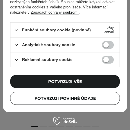
nezbytných funkčních údajů). Souhlas můžete kdykoli odvolat
odstraněním cookies z Vašeho prohlížeče. Více informací
naleznete v
Zásadách ochrany soukromí
.
Vždy
Funkční soubory cookie (povinné)
aktivní
Analytické soubory cookie
Reklamní soubory cookie
POTVRZUJI VŠE
Isntree - Onion Newpair Spot Patch - Hojivé náplasti na
pupínky - 24ks
POTVRZUJI POVINNÉ ÚDAJE
89,00 Kč