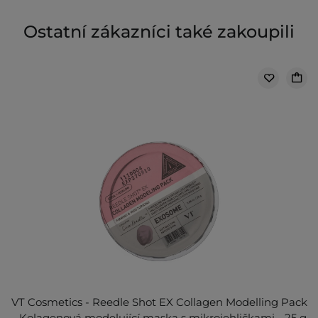
Ostatní zákazníci také zakoupili
VT Cosmetics - Reedle Shot EX Collagen Modelling Pack
- Kolagenová modelující maska s mikrojehličkami - 25 g