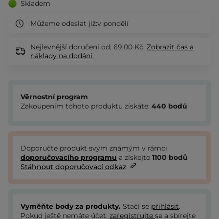
Skladem
Můžeme odeslat již:
v pondělí
Nejlevnější doručení od: 69,00 Kč.
Zobrazit
čas a
náklady na dodání.
Věrnostní program
Zakoupením tohoto produktu získáte:
440
bodů
Doporučte produkt svým známým v rámci
doporučovacího programu
a získejte
1100
bodů
Stáhnout doporučovací odkaz
Vyměňte body za produkty.
Stačí se
přihlásit
.
Pokud ještě nemáte účet,
zaregistrujte
se a sbírejte