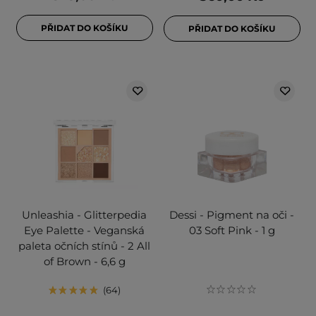
PŘIDAT DO KOŠÍKU
PŘIDAT DO KOŠÍKU
Unleashia - Glitterpedia
Dessi - Pigment na oči -
Eye Palette - Veganská
03 Soft Pink - 1 g
paleta očních stínů - 2 All
of Brown - 6,6 g
64