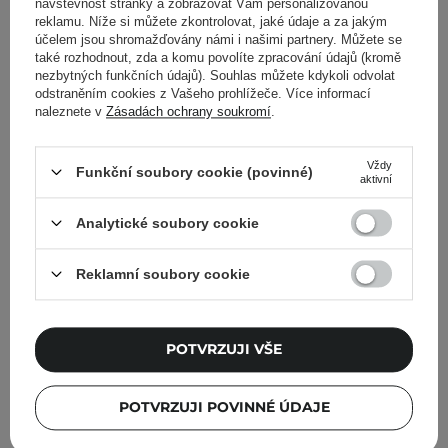
návštěvnost stránky a zobrazovat Vám personalizovanou
reklamu. Níže si můžete zkontrolovat, jaké údaje a za jakým
699,00 Kč
699,00 Kč
účelem jsou shromažďovány námi i našimi partnery. Můžete se
také rozhodnout, zda a komu povolíte zpracování údajů (kromě
nezbytných funkčních údajů). Souhlas můžete kdykoli odvolat
PŘIDAT DO KOŠÍKU
PŘIDAT DO KOŠÍKU
odstraněním cookies z Vašeho prohlížeče. Více informací
naleznete v
Zásadách ochrany soukromí
.
Vždy
Funkční soubory cookie (povinné)
aktivní
Analytické soubory cookie
Reklamní soubory cookie
Everybody London -
POTVRZUJI VŠE
Everybody Topper -
Lesklé oční stíny -
Champagne o'clock - 1,4g
POTVRZUJI POVINNÉ ÚDAJE
1