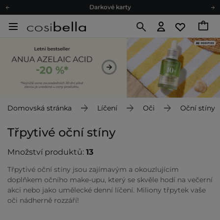
Ekologické balení
Doporučovací Program
Odeslání do 24 hod.
Darkové karty
Ekologické balení
Domovská stránka
Líčení
Oči
Oční stíny
Třpytivé oční stíny
Množství produktů:
13
Třpytivé oční stíny jsou zajímavým a okouzlujícím
doplňkem očního make-upu, který se skvěle hodí na večerní
akci nebo jako umělecké denní líčení. Miliony třpytek vaše
oči nádherně rozzáří!