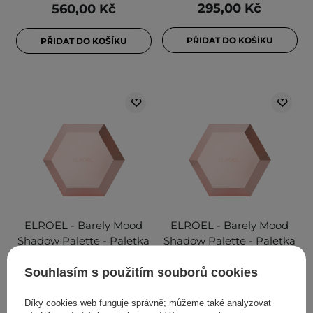
295,00 Kč
560,00 Kč
PŘIDAT DO KOŠÍKU
PŘIDAT DO KOŠÍKU
ELROEL - Barely Mood
ELROEL - Barely Mood
Shadow Palette - Paletka
Shadow Palette - Paletka
očních stínů - 01 Brown
očních stínů - 02 Pale
Mauve - 8,1 g
Rose - 8,1 g
Souhlasím s použitím souborů cookies
Díky cookies web funguje správně; můžeme také analyzovat