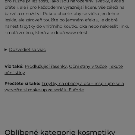
pro různé příležitosti, jako jsou narozeniny, svátky, akce s
přáteli, ale i pro každodenní výraznější líčení. Vše záleží na
barvě a množství. Pokud chcete, aby se víčka jen lehce
leskla, ale zároveň toužíte po jemném efektu, je dobré
nanést třpytky do vnitřního koutku oka nebo nakreslit linku
- malá změna, která ale dodá wow efekt.
Dozvedieť sa viac
Viz také:
Prodlužující řasenky
,
Oční stíny v tužce
,
Tekuté
oční stíny
Přečtěte si také:
Třpytky na obličej a oči – inspirujte se a
vytvořte si make-up ze seriálu Euforie
Oblíbené kategorie kosmetiky