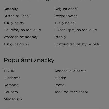
Řasenky
Gely na obočí
Štětce na líčení
Rozjasňovače
Tužky na rty
Tužky na oči
Houbičky na make-up
Fixační sprej na make-up
Voděodolné řasenky
Rtěnky
Tužky na obočí
Konturovací palety na obličej
Populární značky
TIRTIR
Annabelle Minerals
Bioderma
Missha
Rom&nd
Paese
Peripera
Too Cool for School
Milk Touch