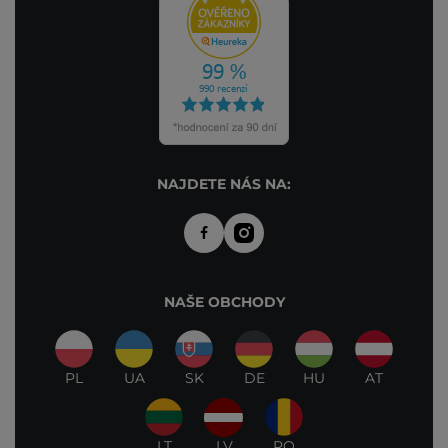
NAJDETE NÁS NA:
NAŠE OBCHODY
PL
UA
SK
DE
HU
AT
LT
LV
RO