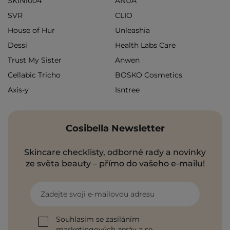
SKIN1004
ANUA
SVR
CLIO
House of Hur
Unleashia
Dessi
Health Labs Care
Trust My Sister
Anwen
Cellabic Tricho
BOSKO Cosmetics
Axis-y
Isntree
Cosibella Newsletter
Skincare checklisty, odborné rady a novinky
ze světa beauty – přímo do vašeho e-mailu!
Zadejte svoji e-mailovou adresu
Souhlasím se zasíláním
marketingových zpráv a se