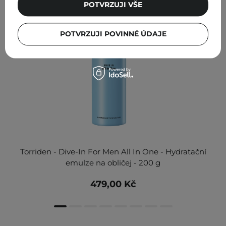
POTVRZUJI VŠE
POTVRZUJI POVINNÉ ÚDAJE
Torriden - Dive-In For Men All In One - Hydratační
emulze na obličej - 200 g
479,00 Kč