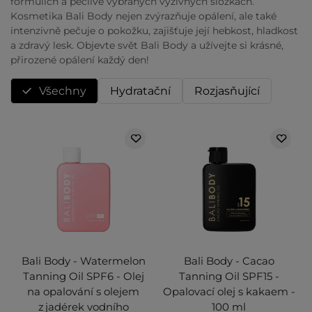
formulích a pečlivě vybraných výživných složkách.
Kosmetika Bali Body nejen zvýrazňuje opálení, ale také
intenzivně pečuje o pokožku, zajišťuje její hebkost, hladkost
a zdravý lesk. Objevte svět Bali Body a užívejte si krásné,
přirozené opálení každý den!
Všechny
Hydratační
Rozjasňující
Bali Body - Watermelon
Bali Body - Cacao
Tanning Oil SPF6 - Olej
Tanning Oil SPF15 -
na opalování s olejem
Opalovací olej s kakaem -
z jadérek vodního
100 ml