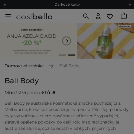
Darkové karty
Ekologické balení
Doporučovací Program
Odeslání do 24 hod.
Darkové karty
Ekologické balení
Domovská stránka
Bali Body
Bali Body
Množství produktů:
8
Bali Body je australská kosmetická značka pocházející z
Melbourne, která se specializuje na péči o tělo. Její produkty
byly vytvořeny s cílem dosáhnout přirozeně vypadající,
zlatavé opálené pokožky po celý rok. Inspirací značky je
australské slunce, což se odráží v lehkých, příjemných