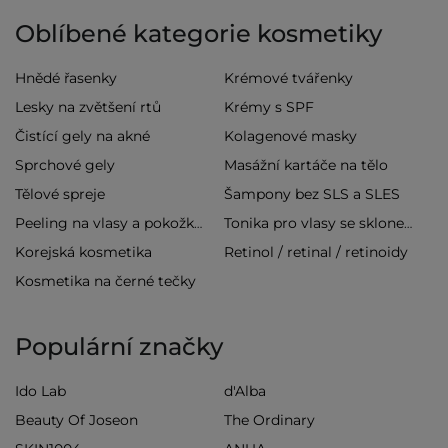
Oblíbené kategorie kosmetiky
Hnědé řasenky
Krémové tvářenky
Lesky na zvětšení rtů
Krémy s SPF
Čistící gely na akné
Kolagenové masky
Sprchové gely
Masážní kartáče na tělo
Tělové spreje
Šampony bez SLS a SLES
Peeling na vlasy a pokožku hlavy
Tonika pro vlasy se sklonem k vypadávání
Korejská kosmetika
Retinol / retinal / retinoidy
Kosmetika na černé tečky
Populární značky
Ido Lab
d'Alba
Beauty Of Joseon
The Ordinary