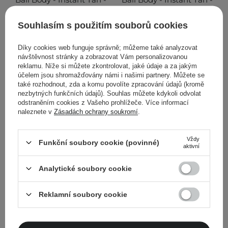
Samoopalovací sprej -
Samoopalovací sprej -
Light-Medium - 97 ml
Medium-Dark - 97 ml
Souhlasím s použitím souborů cookies
Díky cookies web funguje správně; můžeme také analyzovat
návštěvnost stránky a zobrazovat Vám personalizovanou
reklamu. Níže si můžete zkontrolovat, jaké údaje a za jakým
780,00 Kč
780,00 Kč
účelem jsou shromažďovány námi i našimi partnery. Můžete se
také rozhodnout, zda a komu povolíte zpracování údajů (kromě
PŘIDAT DO KOŠÍKU
PŘIDAT DO KOŠÍKU
nezbytných funkčních údajů). Souhlas můžete kdykoli odvolat
odstraněním cookies z Vašeho prohlížeče. Více informací
naleznete v
Zásadách ochrany soukromí
.
Vždy
Funkční soubory cookie (povinné)
aktivní
FILTROVÁNÍ
TŘÍDĚNÍ
Analytické soubory cookie
Doporučeno pro Vás
Reklamní soubory cookie