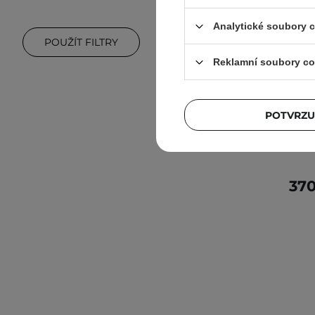
Analytické soubory 
POUŽÍT FILTRY
AKCE
Reklamní soubory co
shaish
Repair Am
na 
POTVRZU
370