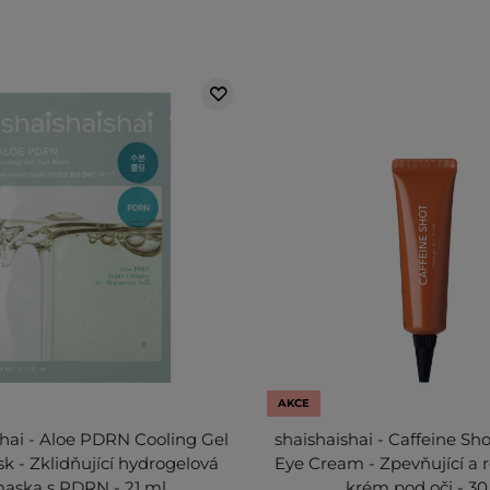
AKCE
shai - Aloe PDRN Cooling Gel
shaishaishai - Caffeine Sh
k - Zklidňující hydrogelová
Eye Cream - Zpevňující a r
aska s PDRN - 21 ml
krém pod oči - 30