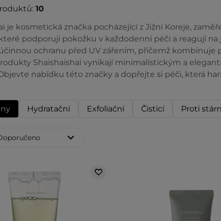
produktů:
10
i je kosmetická značka pocházející z Jižní Koreje, zaměřená
které podporují pokožku v každodenní péči a reagují na j
 účinnou ochranu před UV zářením, přičemž kombinuje po
Produkty Shaishaishai vynikají minimalistickým a elegan
 Objevte nabídku této značky a dopřejte si péči, která h
hny
Hydratační
Exfoliační
Čisticí
Proti stár
Doporučeno