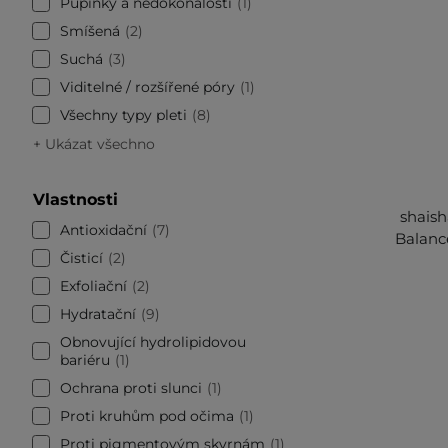
Pupínky a nedokonalosti
1
Smíšená
2
Suchá
3
Viditelné / rozšířené póry
1
Všechny typy pleti
8
+ Ukázat všechno
Vlastnosti
shaish
Antioxidační
7
Balance
Čisticí
2
Exfoliační
2
Hydratační
9
Obnovující hydrolipidovou
bariéru
1
Ochrana proti slunci
1
Proti kruhům pod očima
1
Proti pigmentovým skvrnám
1