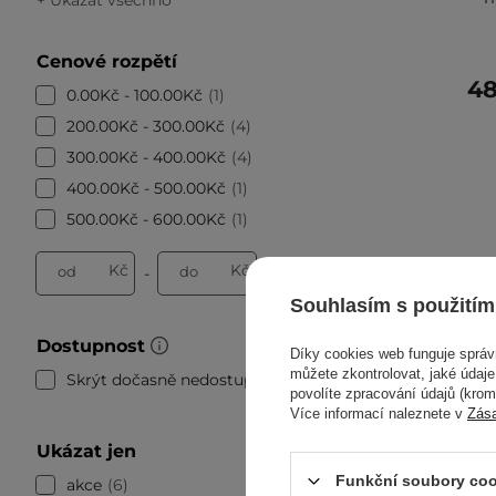
Cenové rozpětí
48
0.00Kč - 100.00Kč
1
200.00Kč - 300.00Kč
4
300.00Kč - 400.00Kč
4
400.00Kč - 500.00Kč
1
500.00Kč - 600.00Kč
1
Kč
Kč
od
do
-
Souhlasím s použitím
Dostupnost
Díky cookies web funguje sprá
můžete zkontrolovat, jaké údaj
Skrýt dočasně nedostupné
8
povolíte zpracování údajů (kro
Více informací naleznete v
Zás
Ukázat jen
Funkční soubory coo
akce
6