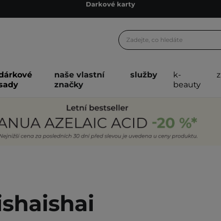
Ekologické balení
Doporučovací Program
Odeslání do 24 hod.
Darkové karty
dárkové
naše vlastní
služby
k-
Ekologické balení
sady
značky
beauty
ishaishai