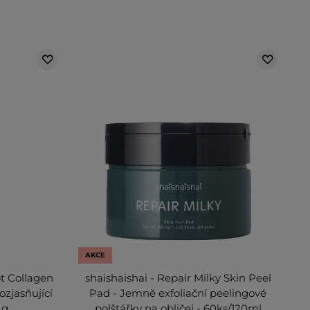
AKCE
ot Collagen
shaishaishai - Repair Milky Skin Peel
ozjasňující
Pad - Jemně exfoliační peelingové
 g
polštářky na obličej - 60ks/120ml