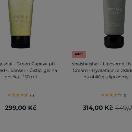
AKCE
aishai - Green Papaya pH
shaishaishai - Liposome Hy
d Cleanser - Čistící gel na
Cream - Hydratační a zklid
obličej - 150 ml
na obličej s liposomy 
1
1
299,00 Kč
314,00 Kč
449,