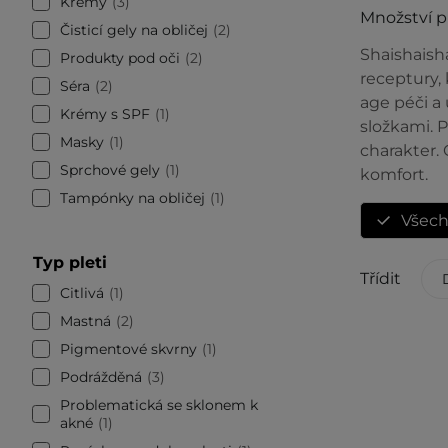
Krémy
3
Množství 
Čisticí gely na obličej
2
Shaishaisha
Produkty pod oči
2
receptury, 
Séra
2
age péči a
Krémy s SPF
1
složkami. 
Masky
1
charakter.
Sprchové gely
1
komfort.
Tampónky na obličej
1
Všec
Typ pleti
Třídit
Citlivá
1
Mastná
2
Pigmentové skvrny
1
Podrážděná
3
Problematická se sklonem k
akné
1