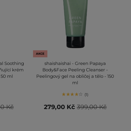
AKCE
al Soothing
shaishaishai - Green Papaya
ňující krém
Body&Face Peeling Cleanser -
- 50 ml
Peelingový gel na obličej a tělo - 150
ml
1
00 Kč
279,00 Kč
399,00 Kč