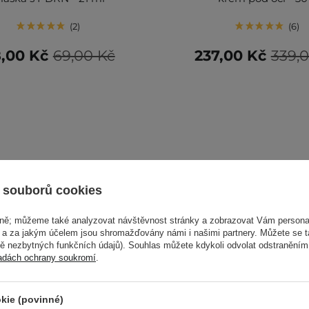
2
6
,00 Kč
69,00 Kč
237,00 Kč
339,
 souborů cookies
vně; můžeme také analyzovat návštěvnost stránky a zobrazovat Vám personal
e a za jakým účelem jsou shromažďovány námi i našimi partnery. Můžete se 
mě nezbytných funkčních údajů). Souhlas můžete kdykoli odvolat odstraněním
adách ochrany soukromí
.
kie (povinné)