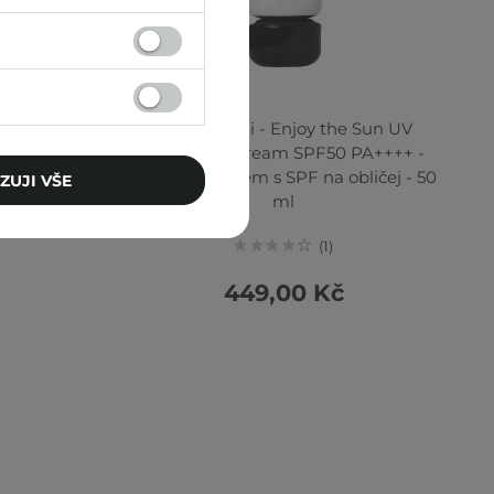
hot Vita C
shaishaishai - Enjoy the Sun UV
é sérum na
Protection Cream SPF50 PA++++ -
Hydratační krém s SPF na obličej - 50
ZUJI VŠE
ml
1
449,00 Kč