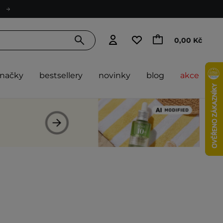
0,00 Kč
značky
bestsellery
novinky
blog
akce