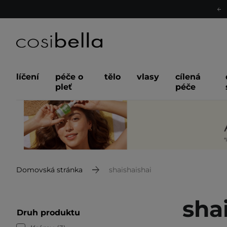
líčení
péče o
tělo
vlasy
cílená
pleť
péče
Domovská stránka
shaishaishai
sha
Druh produktu