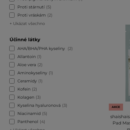
Proti stárnutí
5
Proti vráskám
2
+ Ukázat všechno
Účinné látky
AHA/BHA/PHA kyseliny
2
Allantoin
1
Aloe vera
2
Aminokyseliny
1
Ceramidy
1
Kofein
2
Kolagen
3
Kyselina hyaluronová
3
AKCE
Niacinamid
5
shaishai
Panthenol
4
Pad Mas
m
+ Ukázat všechno