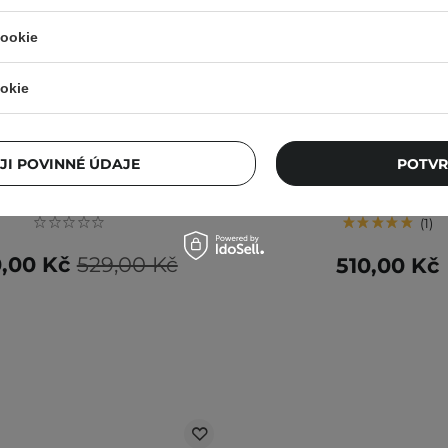
cookie
okie
aishai - Aloe PDRN Cooling
shaishaishai - Caffeine S
poule - Zklidňující ampulka
Toning Serum - Kofeinov
obličej s PDRN - 50 ml
obličej - 30 ml
JI POVINNÉ ÚDAJE
POTVR
1
,00 Kč
529,00 Kč
510,00 Kč