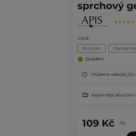
sprchový ge
Vůně:
Borůvka
Mandarin
Skladem
Můžeme odeslat již:
v
Nejlevnější doručení 
109 Kč
/
ks