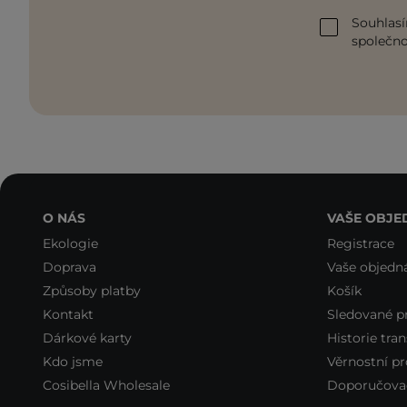
Souhlasí
společnos
O NÁS
VAŠE OBJE
Ekologie
Registrace
Doprava
Vaše objedn
Způsoby platby
Košík
Kontakt
Sledované p
Dárkové karty
Historie tran
Kdo jsme
Věrnostní p
Cosibella Wholesale
Doporučova