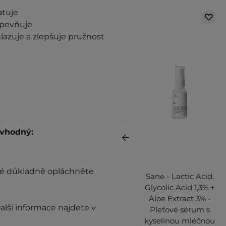
atuje
zpevňuje
lazuje a zlepšuje pružnost
 v
hodný
:
té důkladně opláchněte
Sane - Lactic Acid,
Glycolic Acid 1,3% +
Aloe Extract 3% -
Další informace najdete v
Pleťové sérum s
kyselinou mléčnou