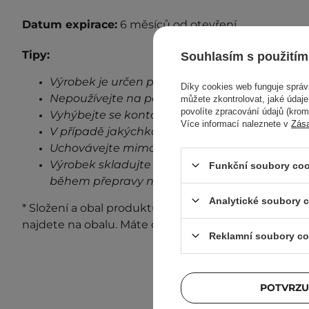
Datum
expirace
:
6 měsíců od otevření.
Tipy:
Souhlasím s použitím
Výrobek je určen pouze pro vnější použití.
Díky cookies web funguje sprá
Nepoužívejte na poškozenou pokožku.
můžete zkontrolovat, jaké údaj
povolíte zpracování údajů (kro
Vyhýbejte se kontaktu s očima.
Více informací naleznete v
Zás
V případě jakýchkoli známek podráždění, přes
Uchovávejte mimo dosah dětí.
Výrobek skladujte při pokojové teplotě na stin
Funkční soubory coo
během přepravy neovlivní stabilitu a vlastnost
Analytické soubory 
* Složení a obal produktu se mohou měnit. Nejaktuá
najdete na obalu. Máte otázky?
Kontaktujte nás.
Reklamní soubory co
POTVRZU