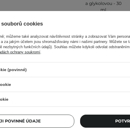
a glykolovou - 30
ml
 souborů cookies
159,00 Kč
vně; můžeme také analyzovat návštěvnost stránky a zobrazovat Vám personal
e a za jakým účelem jsou shromažďovány námi i našimi partnery. Můžete se 
mě nezbytných funkčních údajů). Souhlas můžete kdykoli odvolat odstraněním
adách ochrany soukromí
.
taňte přípravek používat.
ném místě. Kolísání teplot
kie (povinné)
i produktu.
Ostat
cookie
lnější informace vždy
okie
JI POVINNÉ ÚDAJE
POTVR