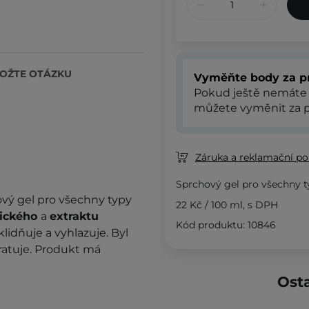
OŽTE OTÁZKU
Vyměňte body za p
Pokud ještě nemáte
můžete vyměnit za p
Záruka a reklamační pol
Sprchový gel pro všechny 
ový gel pro všechny typy
22 Kč
/
100 ml
, s DPH
tického
a
extraktu
Kód produktu: 10846
lidňuje a vyhlazuje. Byl
dratuje. Produkt má
Osta