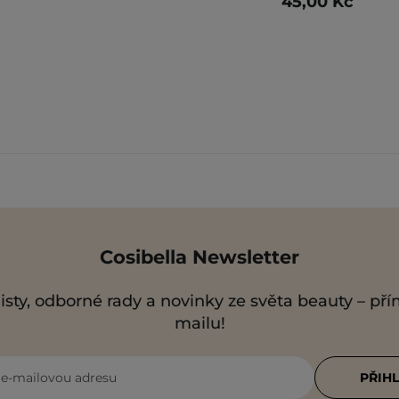
45,00 Kč
Cosibella Newsletter
isty, odborné rady a novinky ze světa beauty – př
mailu!
i e-mailovou adresu
PŘIHL