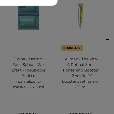
BESTSELLER
Tołpa - Dermo
Celimax - The Vita-
Face Sebio - Max
A Retinal Shot
Efekt - Hloubkově
Tightening Booster
čisticí a
- Zpevňující
normalizující
booster s retinalem
maska - 2 x 6 ml
- 15 ml