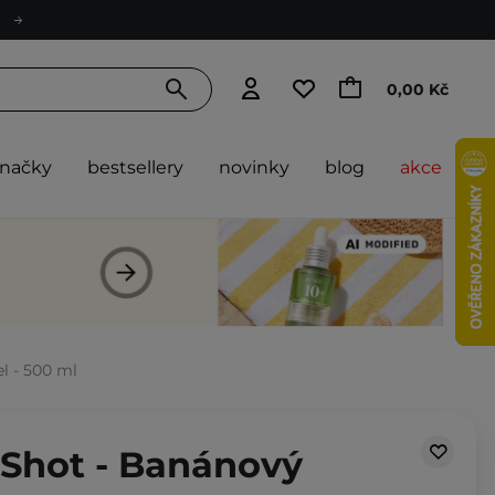
0,00 Kč
značky
bestsellery
novinky
blog
akce
l - 500 ml
t Shot - Banánový