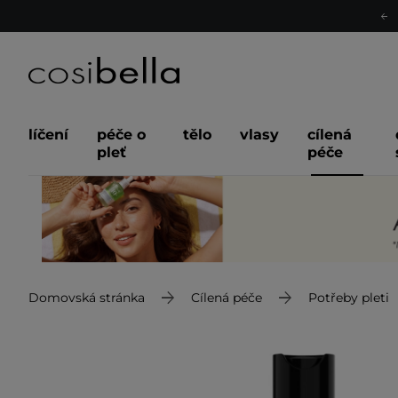
líčení
péče o
tělo
vlasy
cílená
pleť
péče
Domovská stránka
Cílená péče
Potřeby pleti