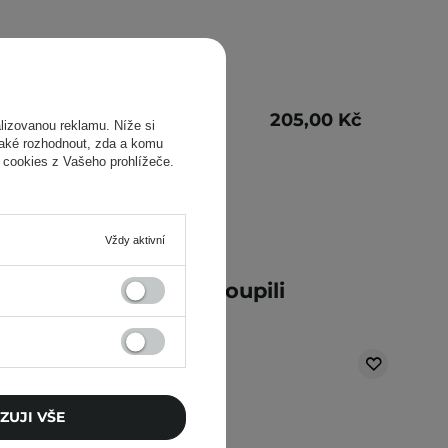
225,00 Kč
205,00 Kč
izovanou reklamu. Níže si
také rozhodnout, zda a komu
 cookies z Vašeho prohlížeče.
Vždy aktivní
ní zákazníci také zakoupili
ZUJI VŠE