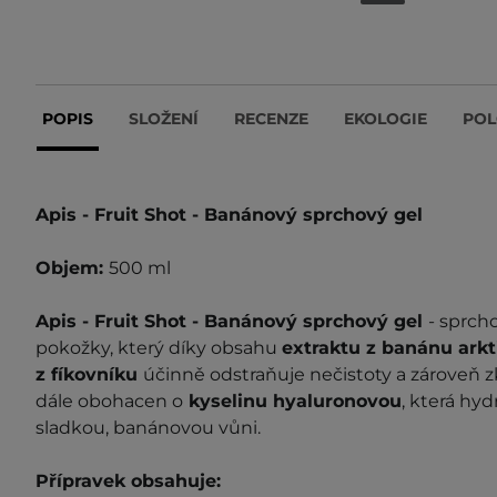
POPIS
SLOŽENÍ
RECENZE
EKOLOGIE
POL
Apis - Fruit Shot - Banánový sprchový gel
Objem:
500 ml
Apis - Fruit Shot - Banánový sprchový gel
- sprch
pokožky, který díky obsahu
extraktu z banánu ark
z fíkovníku
účinně odstraňuje nečistoty a zároveň zk
dále obohacen o
kyselinu hyaluronovou
, která hy
sladkou, banánovou vůni.
Přípravek obsahuje: