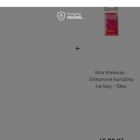
Ibra Makeup -
Silikonové kartáčky
na řasy - 10ks.