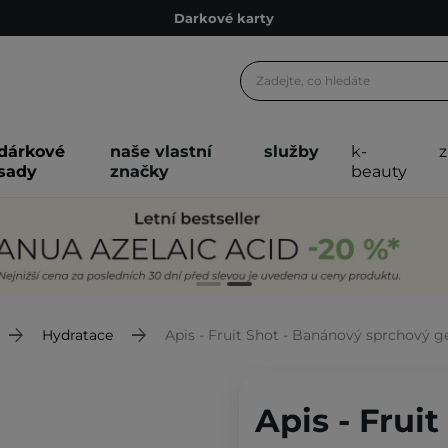
Ekologické balení
Doporučovací Program
Odeslání do 24 hod.
Darkové karty
dárkové
naše vlastní
služby
k-
sady
značky
beauty
Ekologické balení
Hydratace
Apis - Fruit Shot - Banánový sprchový ge
Apis - Frui