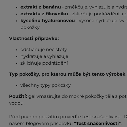
extrakt z banánu
- změkčuje, vyhlazuje a hydr
extraktu z fíkovníku
- zklidňuje podráždění a 
kyselinu hyaluronovou
- vysoce hydratuje, vyh
pokožky
Vlastnosti přípravku:
odstraňuje nečistoty
hydratuje a vyhlazuje
zklidňuje podráždění
Typ pokožky, pro kterou může být tento výrobek
všechny typy pokožky
Použití:
gel vmasírujte do mokré pokožky těla a po
vodou.
Před prvním použitím proveďte test s
nášenlivosti
. 
našem blogovém příspěvku
"Test snášenlivosti"
.