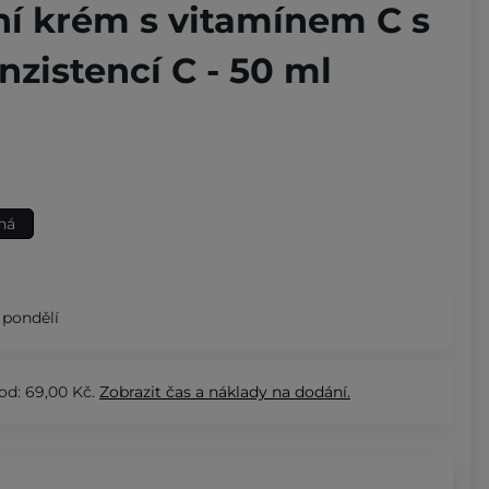
ní krém s vitamínem C s
zistencí C - 50 ml
ná
 pondělí
od: 69,00 Kč.
Zobrazit
čas a náklady na dodání.