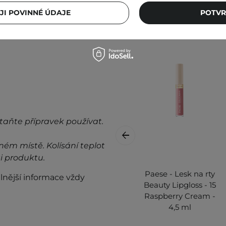
JI POVINNÉ ÚDAJE
POTVR
taňte přípravek používat.
ném místě. Kolísání teplot
i produktu.
Paese - Lesk na rty
lnější informace vždy
Beauty Lipgloss - 15
Raspberry Cream -
4,5 ml