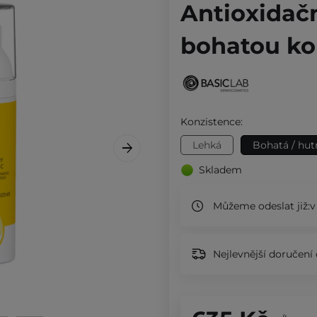
Antioxidač
bohatou kon
Konzistence:
Lehká
Bohatá / hut
Skladem
Můžeme odeslat již:
v
Nejlevnější doručení 