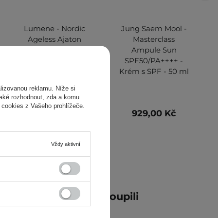
Lumene - Nordic
Jung Saem Mool -
Ageless Ajaton
Masterclass
Radiant Youth
Ampule Sun
Night Cream -
SPF50/PA++++ -
Noční krém - 50 ml
Krém s SPF - 50 ml
izovanou reklamu. Níže si
také rozhodnout, zda a komu
 cookies z Vašeho prohlížeče.
829,00 Kč
929,00 Kč
Vždy aktivní
ní zákazníci také zakoupili