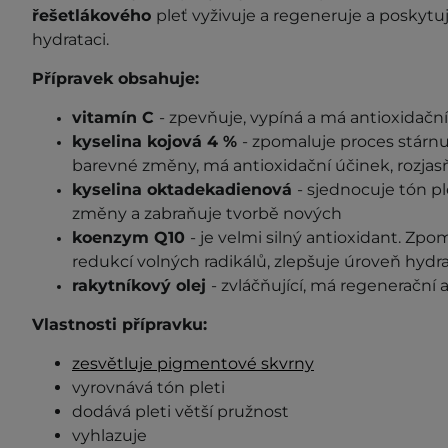
řešetlákového
pleť vyživuje a regeneruje a poskytuj
hydrataci.
Přípravek obsahuje:
vitamín C
- zpevňuje, vypíná a má antioxidačn
kyselina kojová 4 %
- zpomaluje proces stárnut
barevné změny, má antioxidační účinek, rozjas
kyselina oktadekadienová
- sjednocuje tón pl
změny a zabraňuje tvorbě nových
koenzym Q10
- je velmi silný antioxidant. Zpo
redukcí volných radikálů, zlepšuje úroveň hydr
rakytníkový olej
- zvláčňující, má regenerační a
Vlastnosti přípravku:
zesvětluje pigmentové skvrny
vyrovnává tón pleti
dodává pleti větší pružnost
vyhlazuje