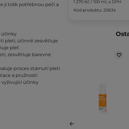
1 270 Kč
/
100 ml
, s DPH
e jí tolik potřebnou péči a
Kód produktu: 20634
Osta
í účinky
í pleti, účinně zesvětluje
ňuje pleť
eti, zesvětluje barevné
maluje proces stárnutí pleti
atace a pružnosti
 vyživující účinky