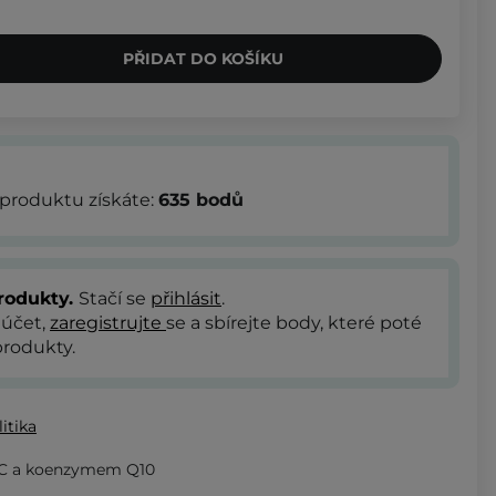
PŘIDAT DO KOŠÍKU
produktu získáte:
635
bodů
rodukty.
Stačí se
přihlásit
.
 účet,
zaregistrujte
se a sbírejte body, které poté
rodukty.
itika
 C a koenzymem Q10