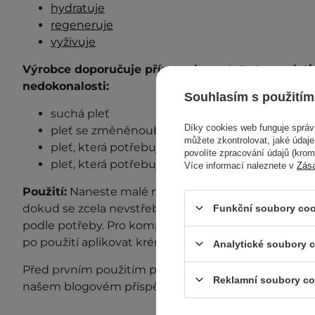
hydratuje
regeneruje
vyživuje
Výrobce doporučuje přípravek pro tyto typy plet
nedokonalosti:
Souhlasím s použitím
suchá pleť
Díky cookies web funguje sprá
pleť se změněnoubarvou
můžete zkontrolovat, jaké údaj
pleť, která potřebuje regeneraci
povolíte zpracování údajů (kro
pleť, která potřebuje výživu
Více informací naleznete v
Zás
Použití:
Naneste malé množství krému na obličej, krk
dokud se zcela nevstřebá. Aplikujte na vyčištěnou p
Funkční soubory coo
podle potřeby. Pro komplexní denní ochranu pokožk
po použití aplikovat krém s ochranným faktorem SP
Analytické soubory 
Před prvním použitím proveďte test snášenlivosti. D
Reklamní soubory co
našem blogovém příspěvku
"Test snášenlivosti"
.