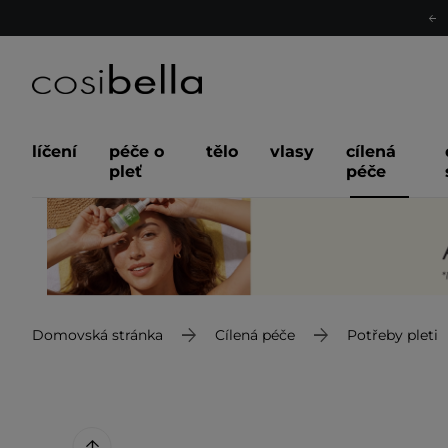
líčení
péče o
tělo
vlasy
cílená
pleť
péče
Domovská stránka
Cílená péče
Potřeby pleti