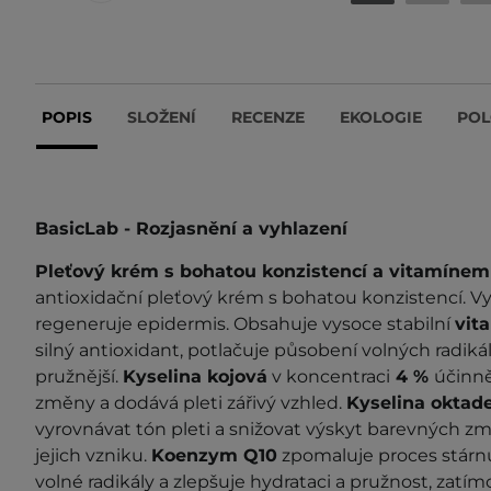
POPIS
SLOŽENÍ
RECENZE
EKOLOGIE
POL
BasicLab - Rozjasnění a vyhlazení
Pleťový krém s bohatou konzistencí a vitamíne
antioxidační pleťový krém s bohatou konzistencí. Vy
regeneruje epidermis. Obsahuje vysoce stabilní
vit
silný antioxidant, potlačuje působení volných radikálů
pružnější.
Kyselina kojová
v koncentraci
4 %
účinně
změny a dodává pleti zářivý vzhled.
Kyselina oktad
vyrovnávat tón pleti a snižovat výskyt barevných z
jejich vzniku.
Koenzym Q10
zpomaluje proces stárnut
volné radikály a zlepšuje hydrataci a pružnost, zatí