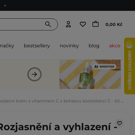
0,00 Kč
značky
bestsellery
novinky
blog
akce
oxidační krém s vitamínem C s bohatou konzistencí C - 50 ml
Rozjasnění a vyhlazení -