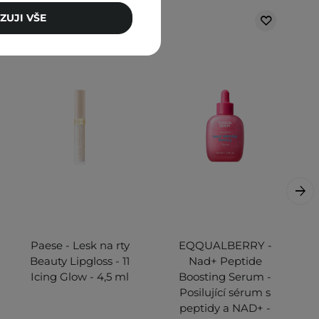
ZUJI VŠE
Paese - Lesk na rty
EQQUALBERRY -
Beauty Lipgloss - 11
Nad+ Peptide
Icing Glow - 4,5 ml
Boosting Serum -
Posilující sérum s
peptidy a NAD+ -