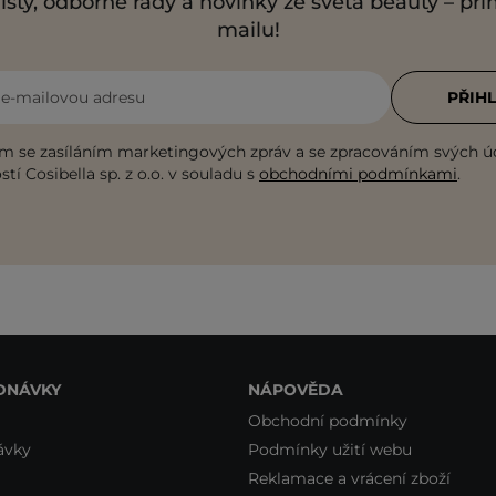
isty, odborné rady a novinky ze světa beauty – př
mailu!
i e-mailovou adresu
PŘIHL
m se zasíláním marketingových zpráv a se zpracováním svých ú
tí Cosibella sp. z o.o. v souladu s
obchodními podmínkami
.
DNÁVKY
NÁPOVĚDA
Obchodní podmínky
ávky
Podmínky užití webu
Reklamace a vrácení zboží