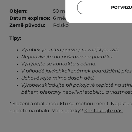
POTVRZU
Objem:
50 ml
Datum expirace:
6 měsíců od otevření
Země původu:
Polsko
Tipy:
Výrobek je určen pouze pro vnější použití.
Nepoužívejte na poškozenou pokožku.
Vyhýbejte se kontaktu s očima.
V případě jakýchkoli známek podráždění, přes
Uchovávejte mimo dosah dětí.
Výrobek skladujte při pokojové teplotě na stin
během přepravy neovlivní stabilitu a vlastnost
* Složení a obal produktu se mohou měnit. Nejaktuá
najdete na obalu. Máte otázky?
Kontaktujte nás.