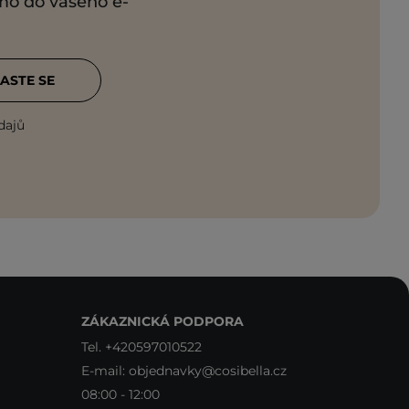
ímo do vašeho e-
ASTE SE
dajů
ZÁKAZNICKÁ PODPORA
Tel.
+420597010522
E-mail:
objednavky@cosibella.cz
08:00 - 12:00