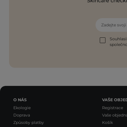
Skincare checkl
Zadejte svoj
Souhlasí
společnos
O NÁS
VAŠE OBJE
Ekologie
Registrace
Doprava
Vaše objedn
Způsoby platby
Košík