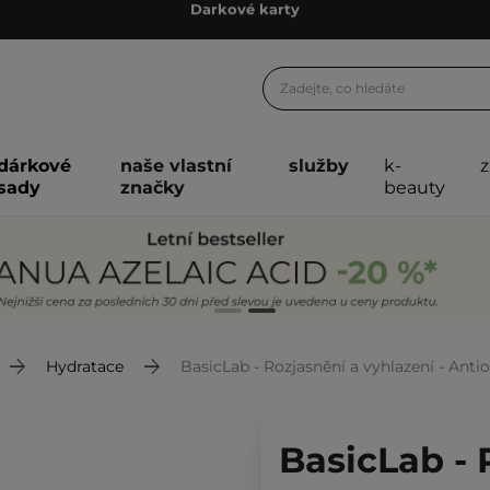
Ekologické balení
Doporučovací Program
Odeslání do 24 hod.
Darkové karty
dárkové
naše vlastní
služby
k-
Ekologické balení
sady
značky
beauty
Hydratace
BasicLab - Rozjasnění a vyhlazení - Anti
BasicLab - 