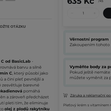
635 Kč
/
ks
OŽTE OTÁZKU
Věrnostní program
Zakoupením tohoto 
m C od BasicLab
-
Vyměňte body za p
rovnává barvu a silně
Pokud ještě nemáte
amín C
, který působí jako
můžete vyměnit za p
 a činí pleť pevnější a
 zesvětluje barevné
ekadienová
pomáhá
Záruka a reklamační pol
měn a zároveň předcházet
í pleti tím, že eliminuje
Pleťový krém s vitamínem
mco
olej z plodů rakytníku