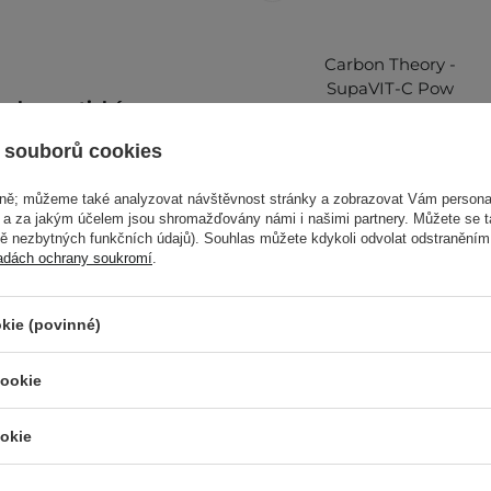
Carbon Theory -
SupaVIT-C Pow
i a kosmetické
Serum 15% -
Rozjasňující
 souborů cookies
pleťové sérum s
15% vitamínem C -
vně; můžeme také analyzovat návštěvnost stránky a zobrazovat Vám personal
30 ml
e a za jakým účelem jsou shromažďovány námi i našimi partnery. Můžete se 
mě nezbytných funkčních údajů). Souhlas můžete kdykoli odvolat odstraněním
239,00 Kč
adách ochrany soukromí
.
 a dekolt, vmasírujte,
leť ráno a/nebo večer
kie (povinné)
y obličeje se doporučuje
F.
cookie
alší informace najdete v
okie
Ostat