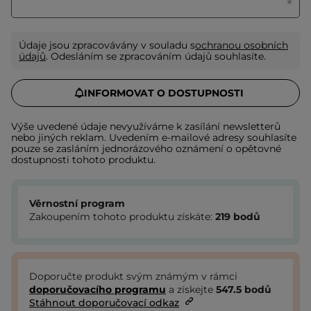
Údaje jsou zpracovávány v souladu s
ochranou osobních
údajů
. Odesláním se zpracováním údajů souhlasíte.
INFORMOVAT O DOSTUPNOSTI
Výše uvedené údaje nevyužíváme k zasílání newsletterů
nebo jiných reklam. Uvedením e-mailové adresy souhlasíte
pouze se zasláním jednorázového oznámení o opětovné
dostupnosti tohoto produktu.
Věrnostní program
Zakoupením tohoto produktu získáte:
219
bodů
Doporučte produkt svým známým v rámci
doporučovacího programu
a získejte
547.5
bodů
Stáhnout doporučovací odkaz