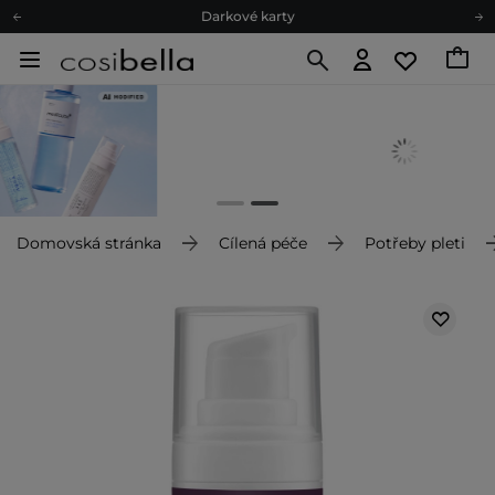
Darkové karty
Ekologické balení
Doporučovací Program
Odeslání do 24 hod.
Darkové karty
Ekologické balení
Domovská stránka
Cílená péče
Potřeby pleti