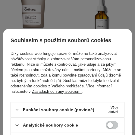
Souhlasím s použitím souborů cookies
Díky cookies web funguje správně; můžeme také analyzovat
VÝBĚR KOSMETOLOGA
návštěvnost stránky a zobrazovat Vám personalizovanou
reklamu. Níže si můžete zkontrolovat, jaké údaje a za jakým
The Ordinary - Natural
The Ordinary - 100%
účelem jsou shromažďovány námi i našimi partnery. Můžete se
Moisturizing Factors + HA
Plant-Derived Squalane -
také rozhodnout, zda a komu povolíte zpracování údajů (kromě
- Hydratační krém s
100% skvalan z cukrové
nezbytných funkčních údajů). Souhlas můžete kdykoli odvolat
odstraněním cookies z Vašeho prohlížeče. Více informací
kyselinou hyaluronovou -
třtiny - 30 ml
naleznete v
Zásadách ochrany soukromí
.
30 ml
Vždy
Funkční soubory cookie (povinné)
aktivní
Analytické soubory cookie
179,00 Kč
319,00 Kč