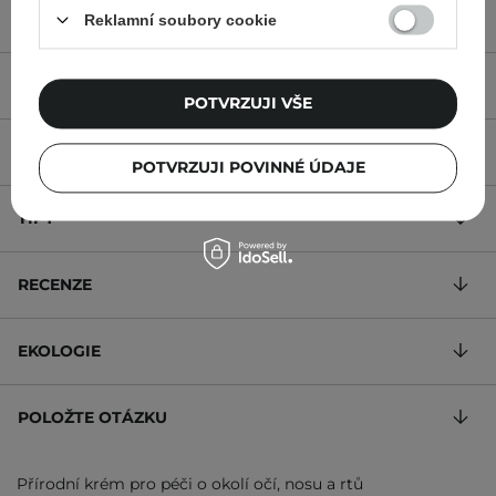
Reklamní soubory cookie
POPIS
POTVRZUJI VŠE
SLOŽENÍ
POTVRZUJI POVINNÉ ÚDAJE
TIPY
RECENZE
EKOLOGIE
POLOŽTE OTÁZKU
Přírodní krém pro péči o okolí očí, nosu a rtů