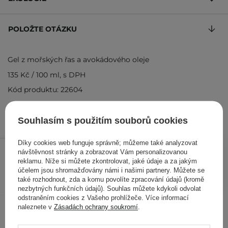
POLOŽTE OTÁZKU
Gel z mořských řas a avokádového oleje
135 Kč
/
100 ml
, s DPH
Kód produktu: 22604
Souhlasím s použitím souborů cookies
405 Kč
Díky cookies web funguje správně; můžeme také analyzovat
/
ks
návštěvnost stránky a zobrazovat Vám personalizovanou
reklamu. Níže si můžete zkontrolovat, jaké údaje a za jakým
PŘIDAT DO KOŠÍKU
účelem jsou shromažďovány námi i našimi partnery. Můžete se
také rozhodnout, zda a komu povolíte zpracování údajů (kromě
nezbytných funkčních údajů). Souhlas můžete kdykoli odvolat
odstraněním cookies z Vašeho prohlížeče. Více informací
Ostatní zákazníci si prohlédli
naleznete v
Zásadách ochrany soukromí
.