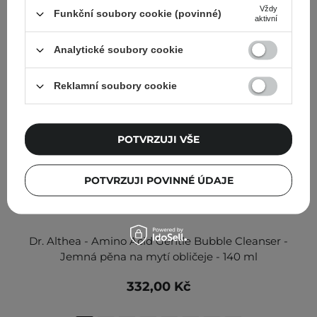
Vždy
Funkční soubory cookie (povinné)
aktivní
Analytické soubory cookie
Reklamní soubory cookie
POTVRZUJI VŠE
POTVRZUJI POVINNÉ ÚDAJE
Dr. Althea - Amino Acid Gentle Bubble Cleanser -
Jemná pěna na mytí obličeje - 140 ml
332,00 Kč