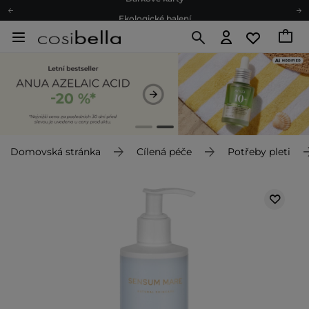
Ekologické balení
Doporučovací Program
Odeslání do 24 hod.
Darkové karty
Ekologické balení
Domovská stránka
Cílená péče
Potřeby pleti