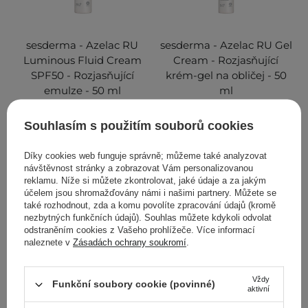
sesderma - Azelac RU
sesderma - Azelac RU Gel
Luminous Fluid Cream
Cream - Rozjasňující
SPF50 - Rozjasňující
krém-gel na obličej - 50
emulze - 50 ml
ml
Souhlasím s použitím souborů cookies
1 140,00 Kč
1 140,00 Kč
Díky cookies web funguje správně; můžeme také analyzovat
návštěvnost stránky a zobrazovat Vám personalizovanou
reklamu. Níže si můžete zkontrolovat, jaké údaje a za jakým
PŘIDAT DO KOŠÍKU
PŘIDAT DO KOŠÍKU
účelem jsou shromažďovány námi i našimi partnery. Můžete se
také rozhodnout, zda a komu povolíte zpracování údajů (kromě
nezbytných funkčních údajů). Souhlas můžete kdykoli odvolat
odstraněním cookies z Vašeho prohlížeče. Více informací
naleznete v
Zásadách ochrany soukromí
.
Vždy
Funkční soubory cookie (povinné)
aktivní