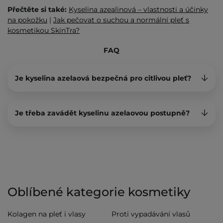
Přečtěte si také:
Kyselina azealinová – vlastnosti a účinky
na pokožku
|
Jak pečovat o suchou a normální pleť s
kosmetikou SkinTra?
FAQ
Je kyselina azelaová bezpečná pro citlivou pleť?
Je třeba zavádět kyselinu azelaovou postupně?
Oblíbené kategorie kosmetiky
Kolagen na pleť i vlasy
Proti vypadávání vlasů