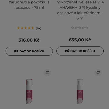
zarudnutí a pokožku s
mikrozánětlivé léze se 7 %
rosaceou - 75 ml
AHA/BHA, 3 % kyseliny
azelaové a laktoferinem -
15 ml
14
635,00 Kč
316,00 Kč
PŘIDAT DO KOŠÍKU
PŘIDAT DO KOŠÍKU