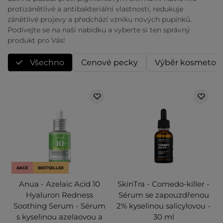
protizánětlivé a antibakteriální vlastnosti, redukuje
zánětlivé projevy a předchází vzniku nových pupínků.
Podívejte se na naši nabídku a vyberte si ten správný
produkt pro Vás!
Všechno
Cenové pecky
Výběr kosmetol
AKCE
BESTSELLER
Anua - Azelaic Acid 10
SkinTra - Comedo-killer -
Hyaluron Redness
Sérum se zapouzdřenou
Soothing Serum - Sérum
2% kyselinou salicylovou -
s kyselinou azelaovou a
30 ml