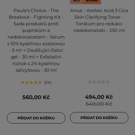
AKCE
NOVINKA
Paula's Choice - The
Anua - Azelaic Acid 3 Cica
Breakout - Fighting Kit -
Skin Clarifying Toner -
Sada produktů proti
Tonikum pro redukci
pupínkům a
nedokonalostí - 250 ml
nedokonalostem - Sérum
s 10% kyselinou azelaovou
- 5 ml + Osvěžující čisticí
gel - 30 ml + Exfoliační
roztok s 2% kyselinou
salicylovou - 30 ml
24
494,00 Kč
560,00 Kč
549,00 Kč
PŘIDAT DO KOŠÍKU
PŘIDAT DO KOŠÍKU