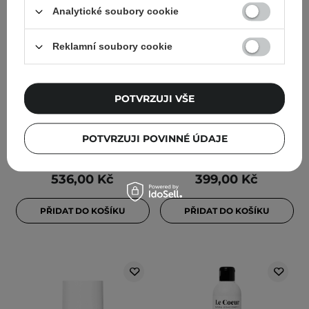
Analytické soubory cookie
Reklamní soubory cookie
Purito Seoul - Azelaic
Le Coeur - SPT - Sérum
Acid 10 Kojic Tea Tree
na pigmentové skvrny po
Serum - Sérum s
akné - 15 ml
POTVRZUJI VŠE
kyselinou azelaovou - 30
ml
POTVRZUJI POVINNÉ ÚDAJE
536,00 Kč
399,00 Kč
PŘIDAT DO KOŠÍKU
PŘIDAT DO KOŠÍKU