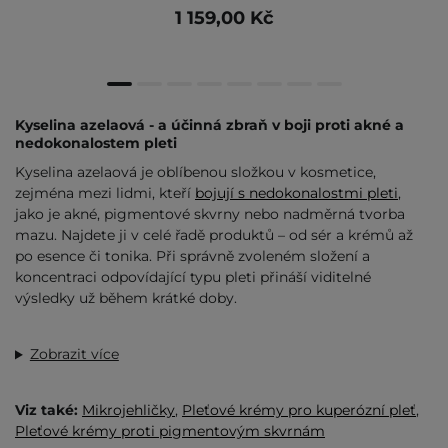
1 159,00 Kč
Kyselina azelaová - a účinná zbraň v boji proti akné a
nedokonalostem pleti
Kyselina azelaová je oblíbenou složkou v kosmetice,
zejména mezi lidmi, kteří
bojují s nedokonalostmi pleti
,
jako je akné, pigmentové skvrny nebo nadměrná tvorba
mazu. Najdete ji v celé řadě produktů – od sér a krémů až
po esence či tonika. Při správně zvoleném složení a
koncentraci odpovídající typu pleti přináší viditelné
výsledky už během krátké doby.
Zobrazit více
Viz také:
Mikrojehličky
,
Pleťové krémy pro kuperózní pleť
,
Pleťové krémy proti pigmentovým skvrnám