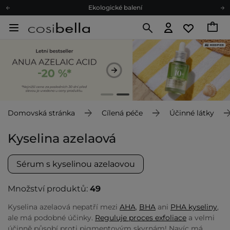
Doporučovací Program
Odeslání do 24 hod.
Darkové karty
Ekologické balení
Doporučovací Program
Odeslání do 24 hod.
Darkové karty
Ekologické balení
Domovská stránka
Cílená péče
Účinné látky
Kyselina azelaová
Sérum s kyselinou azelaovou
Množství produktů:
49
Kyselina azelaová nepatří mezi
AHA
,
BHA
ani
PHA kyseliny
,
ale má podobné účinky.
Reguluje proces exfoliace
a velmi
účinně působí proti pigmentovým skvrnám! Navíc má