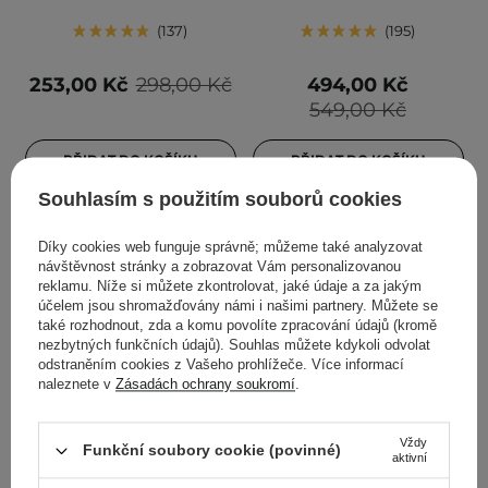
137
195
253,00 Kč
298,00 Kč
494,00 Kč
549,00 Kč
PŘIDAT DO KOŠÍKU
PŘIDAT DO KOŠÍKU
Souhlasím s použitím souborů cookies
Díky cookies web funguje správně; můžeme také analyzovat
návštěvnost stránky a zobrazovat Vám personalizovanou
reklamu. Níže si můžete zkontrolovat, jaké údaje a za jakým
účelem jsou shromažďovány námi i našimi partnery. Můžete se
také rozhodnout, zda a komu povolíte zpracování údajů (kromě
nezbytných funkčních údajů). Souhlas můžete kdykoli odvolat
odstraněním cookies z Vašeho prohlížeče. Více informací
naleznete v
Zásadách ochrany soukromí
.
BESTSELLER
BESTSELLER
Vždy
Aestura - Atobarrier 365
Anua - Heartleaf
Funkční soubory cookie (povinné)
aktivní
Cream - Hydratační krém
Quercetinol Pore Deep