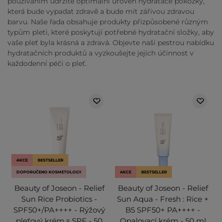
používáním udržíte optimální úroveň hydratace pokožky,
která bude vypadat zdravě a bude mít zářivou zdravou
barvu. Naše řada obsahuje produkty přizpůsobené různým
typům pleti, které poskytují potřebné hydratační složky, aby
vaše pleť byla krásná a zdravá. Objevte naši pestrou nabídku
hydratačních produktů a vyzkoušejte jejich účinnost v
každodenní péči o pleť.
AKCE
BESTSELLER
DOPORUČENO KOSMETOLOGY
AKCE
BESTSELLER
Beauty of Joseon - Relief
Beauty of Joseon - Relief
Sun Rice Probiotics -
Sun Aqua - Fresh : Rice +
SPF50+/PA++++ - Rýžový
B5 SPF50+ PA++++ -
pleťový krém s SPF - 50
Opalovací krém - 50 ml