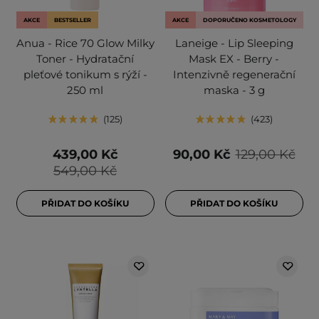
AKCE
BESTSELLER
AKCE
DOPORUČENO KOSMETOLOGY
Anua - Rice 70 Glow Milky
Laneige - Lip Sleeping
Toner - Hydratační
Mask EX - Berry -
pleťové tonikum s rýží -
Intenzivně regenerační
250 ml
maska - 3 g
125
423
439,00 Kč
90,00 Kč
129,00 Kč
549,00 Kč
PŘIDAT DO KOŠÍKU
PŘIDAT DO KOŠÍKU