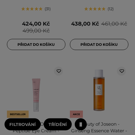
31
12
424,00 Kč
438,00 Kč
461,00 Kč
499,00 Kč
PŘIDAT DO KOŠÍKU
PŘIDAT DO KOŠÍKU
BESTSELLER
AKCE
Medicube - PDRN Pink
Beauty of Joseon -
FILTROVÁNÍ
TŘÍDĚNÍ
Peptide Eye Cream -
Ginseng Essence Water -