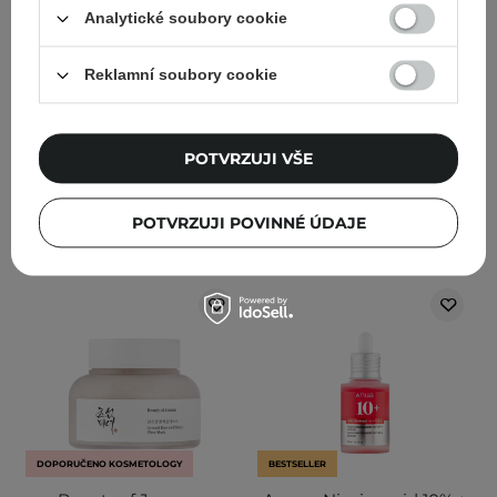
s ceramidy a
Cleansing Foam -
Analytické soubory cookie
cholesterolem - 80 ml
Hloubkově čisticí pěna na
obličej - 150 ml
Reklamní soubory cookie
88
184
825,00 Kč
922,00 Kč
349,00 Kč
POTVRZUJI VŠE
PŘIDAT DO KOŠÍKU
PŘIDAT DO KOŠÍKU
POTVRZUJI POVINNÉ ÚDAJE
DOPORUČENO KOSMETOLOGY
BESTSELLER