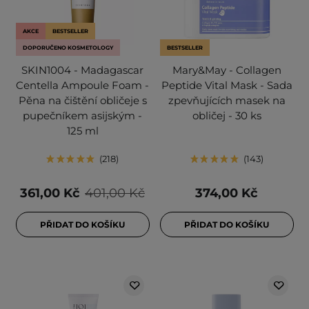
AKCE
BESTSELLER
DOPORUČENO KOSMETOLOGY
BESTSELLER
SKIN1004 - Madagascar
Mary&May - Collagen
Centella Ampoule Foam -
Peptide Vital Mask - Sada
Pěna na čištění obličeje s
zpevňujících masek na
pupečníkem asijským -
obličej - 30 ks
125 ml
218
143
361,00 Kč
401,00 Kč
374,00 Kč
PŘIDAT DO KOŠÍKU
PŘIDAT DO KOŠÍKU