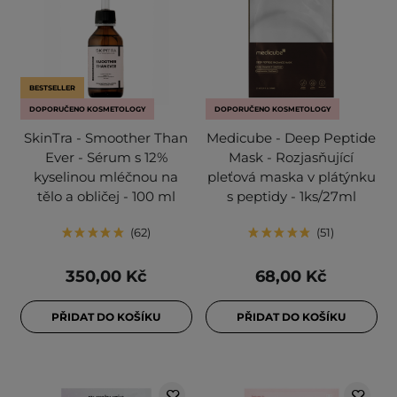
BESTSELLER
DOPORUČENO KOSMETOLOGY
DOPORUČENO KOSMETOLOGY
SkinTra - Smoother Than
Medicube - Deep Peptide
Ever - Sérum s 12%
Mask - Rozjasňující
kyselinou mléčnou na
pleťová maska v plátýnku
tělo a obličej - 100 ml
s peptidy - 1ks/27ml
62
51
350,00 Kč
68,00 Kč
PŘIDAT DO KOŠÍKU
PŘIDAT DO KOŠÍKU