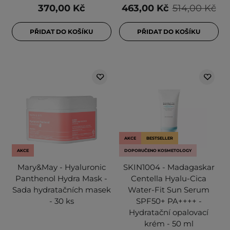
370,00 Kč
463,00 Kč
514,00 Kč
PŘIDAT DO KOŠÍKU
PŘIDAT DO KOŠÍKU
AKCE
BESTSELLER
AKCE
DOPORUČENO KOSMETOLOGY
Mary&May - Hyaluronic
SKIN1004 - Madagaskar
Panthenol Hydra Mask -
Centella Hyalu-Cica
Sada hydratačních masek
Water-Fit Sun Serum
- 30 ks
SPF50+ PA++++ -
Hydratační opalovací
krém - 50 ml