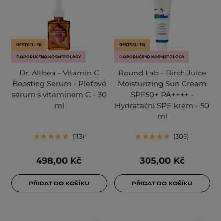
BESTSELLER
BESTSELLER
DOPORUČENO KOSMETOLOGY
DOPORUČENO KOSMETOLOGY
Dr. Althea - Vitamin C
Round Lab - Birch Juice
Boosting Serum - Pleťové
Moisturizing Sun Cream
sérum s vitaminem C - 30
SPF50+ PA++++ -
ml
Hydratační SPF krém - 50
ml
113
306
498,00 Kč
305,00 Kč
PŘIDAT DO KOŠÍKU
PŘIDAT DO KOŠÍKU