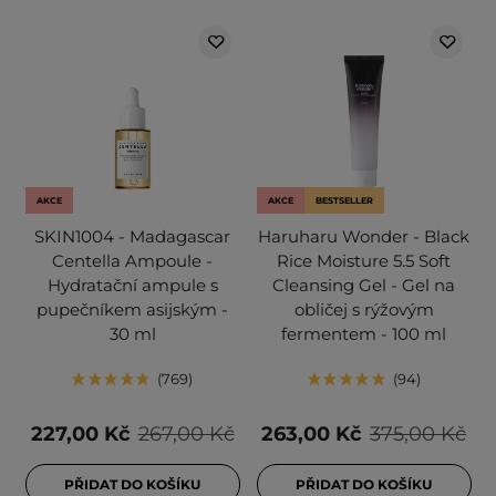
AKCE
AKCE
BESTSELLER
SKIN1004 - Madagascar
Haruharu Wonder - Black
Centella Ampoule -
Rice Moisture 5.5 Soft
Hydratační ampule s
Cleansing Gel - Gel na
pupečníkem asijským -
obličej s rýžovým
30 ml
fermentem - 100 ml
769
94
227,00 Kč
267,00 Kč
263,00 Kč
375,00 Kč
PŘIDAT DO KOŠÍKU
PŘIDAT DO KOŠÍKU