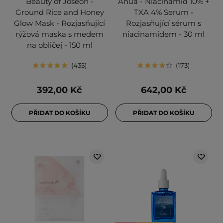
Beauty of Joseon -
Anua - Niacinamid 10% +
Ground Rice and Honey
TXA 4% Serum -
Glow Mask - Rozjasňující
Rozjasňující sérum s
rýžová maska s medem
niacinamidem - 30 ml
na obličej - 150 ml
435
173
392,00 Kč
642,00 Kč
PŘIDAT DO KOŠÍKU
PŘIDAT DO KOŠÍKU