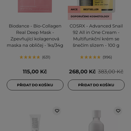
AKCE
BESTSELLER
DOPORUČENO KOSMETOLOGY
Biodance - Bio-Collagen
COSRX - Advanced Snail
Real Deep Mask -
92 All in One Cream -
Zpevňující kolagenová
Multifunkční krém se
maska na obličej - 1ks/34g
šnečím slizem - 100 g
631
996
115,00 Kč
268,00 Kč
383,00 Kč
PŘIDAT DO KOŠÍKU
PŘIDAT DO KOŠÍKU