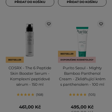
PŘIDAT DO KOŠÍKU
PŘIDAT DO KOŠÍKU
BESTSELLER
BESTSELLER
DOPORUČENO KOSMETOLOGY
COSRX - The 6 Peptide
Purito Seoul - Mighty
Skin Booster Serum -
Bamboo Panthenol
Komplexní peptidové
Cream - Zklidňující krém
sérum - 150 ml
s panthenolem - 100 ml
168
105
461,00 Kč
495,00 Kč