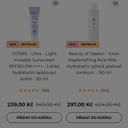
AKCE
BESTSELLER
AKCE
BESTSELLER
COSRX - Ultra - Light
Beauty of Joseon - Glow
Invisible Sunscreen
Replenishing Rice Milk -
SPF50+/PA++++ - Lehký
Hydratační rýžové pleťové
hydratační opalovací
tonikum - 150 ml
krém - 50 ml
156
302
239,00 Kč
349,00 Kč
297,00 Kč
424,00 Kč
PŘIDAT DO KOŠÍKU
PŘIDAT DO KOŠÍKU