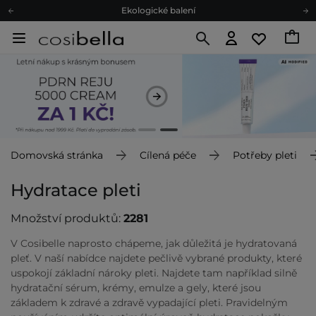
Ekologické balení
Doporučovací Program
Odeslání do 24 hod.
Darkové karty
Ekologické balení
Domovská stránka
Cílená péče
Potřeby pleti
Hydratace pleti
Množství produktů:
2281
V Cosibelle naprosto chápeme, jak důležitá je hydratovaná
pleť. V naší nabídce najdete pečlivě vybrané produkty, které
uspokojí základní nároky pleti. Najdete tam například silně
hydratační sérum, krémy, emulze a gely, které jsou
základem k zdravé a zdravě vypadající pleti. Pravidelným