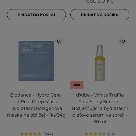
680,00 Kč
PŘIDAT DO KOŠÍKU
PŘIDAT DO KOŠÍKU
AKCE
Biodance - Hydro Cera-
d'Alba - White Truffle
nol Real Deep Mask -
First Spray Serum -
Hydratační kolagenová
Rozjasňující a hydratační
maska na obličej - 1ks/34g
pleťové sérum ve spreji -
50 ml
247
52