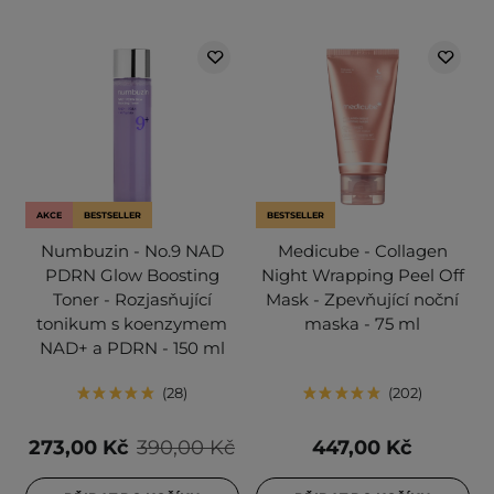
AKCE
BESTSELLER
BESTSELLER
Numbuzin - No.9 NAD
Medicube - Collagen
PDRN Glow Boosting
Night Wrapping Peel Off
Toner - Rozjasňující
Mask - Zpevňující noční
tonikum s koenzymem
maska - 75 ml
NAD+ a PDRN - 150 ml
28
202
273,00 Kč
390,00 Kč
447,00 Kč