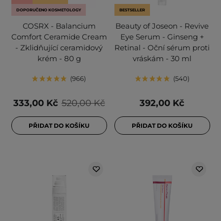
DOPORUČENO KOSMETOLOGY
BESTSELLER
COSRX - Balancium
Beauty of Joseon - Revive
Comfort Ceramide Cream
Eye Serum - Ginseng +
- Zklidňující ceramidový
Retinal - Oční sérum proti
krém - 80 g
vráskám - 30 ml
966
540
333,00 Kč
520,00 Kč
392,00 Kč
PŘIDAT DO KOŠÍKU
PŘIDAT DO KOŠÍKU